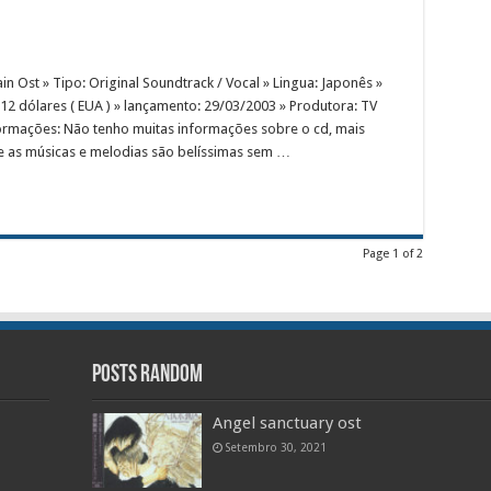
in Ost » Tipo: Original Soundtrack / Vocal » Lingua: Japonês »
12 dólares ( EUA ) » lançamento: 29/03/2003 » Produtora: TV
ormações: Não tenho muitas informações sobre o cd, mais
e as músicas e melodias são belíssimas sem …
Page 1 of 2
Posts random
Angel sanctuary ost
Setembro 30, 2021