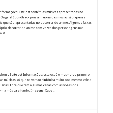
Informações: Este ost contém as músicas apresentadas no
é Original Soundtrack pois a maioria das músias são apenas
ais que são apresentadas no decorrer do anime! Algumas faixas
óprio decorrer do anime com vozes dos personagens nas
ais! …
honic Suite ost Informações: este ost é o mesmo do primeiro
s músicas só que na versão sinfônica muito boa mesmo vale a
úsicas! Fora que tem algumas cenas com as vozes dos
om a música e fundo. Imagens: Capa …