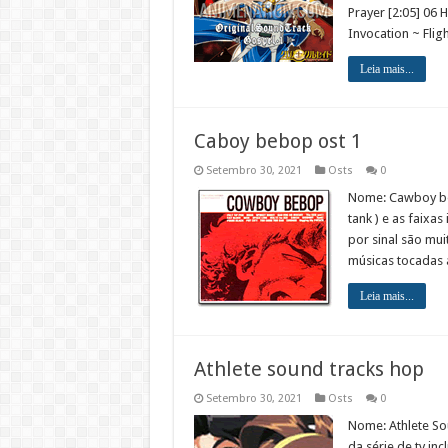
Prayer [2:05] 06 
Invocation ~ Flig
Leia mais...
Caboy bebop ost 1
Setembro 30, 2021
Osts
0
Nome: Cawboy beb
tank ) e as faix
por sinal são mui
músicas tocadas 
Leia mais...
Athlete sound tracks hop
Setembro 30, 2021
Osts
0
Nome: Athlete So
da série de tv in