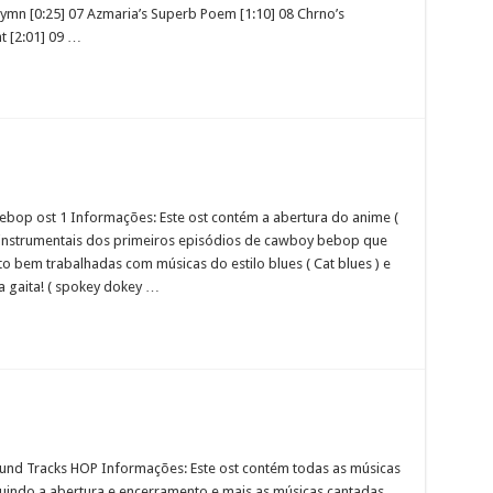
Hymn [0:25] 07 Azmaria’s Superb Poem [1:10] 08 Chrno’s
ht [2:01] 09 …
op ost 1 Informações: Este ost contém a abertura do anime (
as instrumentais dos primeiros episódios de cawboy bebop que
to bem trabalhadas com músicas do estilo blues ( Cat blues ) e
a gaita! ( spokey dokey …
und Tracks HOP Informações: Este ost contém todas as músicas
cluindo a abertura e encerramento e mais as músicas cantadas