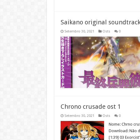
Saikano original soundtrac
Setembro 30, 2021
Osts
0
Chrono crusade ost 1
Setembro 30, 2021
Osts
0
Nome: Chrno crus
Download: Não di
[1:39] 03 Exorcis