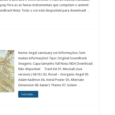
 jpop fora as as faixas instrumentais que compõem o anime!!
oundtrack Nota: Todo o ost está desponível para download! …
Nome: Angel sanctuary ost Informações: Sem
muitas informações! Tipo: Original Soundtrack
Imagens: Capa tamanho full Nota: NDA Download:
Não disponível Track list 01. Messiah (ova
version) ( 04:16 ) 02. Rociel – Inorganic Angel 03.
Adam Kadmon 04. Astral Power 05. Alternate
Dimension 06. Katan’s Theme 07. Golem …
Leia mais...