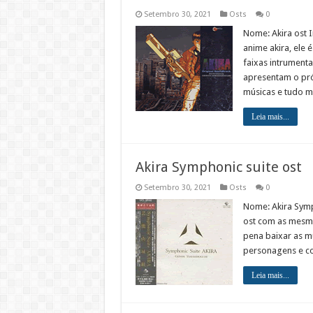
Setembro 30, 2021
Osts
0
Nome: Akira ost 
anime akira, ele 
faixas intrument
apresentam o pr
músicas e tudo m
Leia mais...
Akira Symphonic suite ost
Setembro 30, 2021
Osts
0
Nome: Akira Symp
ost com as mesma
pena baixar as m
personagens e c
Leia mais...