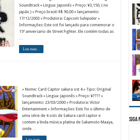
Soundtrack » Lingua: Japonês » Preço: ¥3,150, ( no
japão ) » Preço brasil: R$ 90,00 » lançamento:
17/12/2003 » Produtora: Capcom Suleputer »
Informações: Este ost foi lançado para comemorar o
15º aniversario de Street Fighter. Ele contém todas as
…
Leia mais...
» Nome: Card Captor sakura ost 4 » Tipo: Original
Soundtrack » Lingua: Japonês » Preço: ¥???? »
lançamento: 23/03/2000 » Produtora: Victor
Entertainment » Informações: Este foi o último de
uma série de 4 osts de Sakura card captor e
Siga 
contem a linda música platina de Sakamoto Maaya,
onde …
Leia mais...