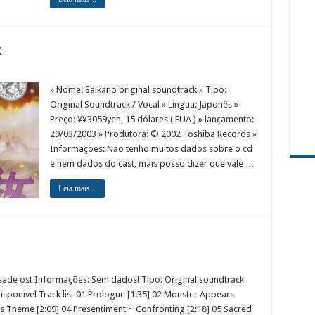
k
» Nome: Saikano original soundtrack » Tipo:
Original Soundtrack / Vocal » Lingua: Japonês »
Preço: ¥¥3059yen, 15 dólares ( EUA ) » lançamento:
29/03/2003 » Produtora: © 2002 Toshiba Records »
Informações: Não tenho muitos dados sobre o cd
e nem dados do cast, mais posso dizer que vale …
Leia mais...
ade ost Informações: Sem dados! Tipo: Original soundtrack
sponivel Track list 01 Prologue [1:35] 02 Monster Appears
t’s Theme [2:09] 04 Presentiment ~ Confronting [2:18] 05 Sacred