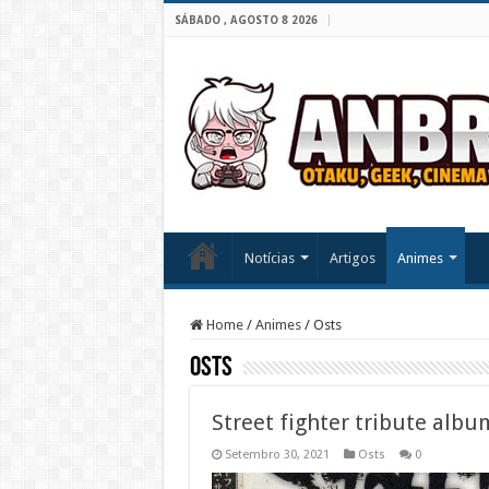
SÁBADO , AGOSTO 8 2026
Notícias
Artigos
Animes
Home
/
Animes
/
Osts
Osts
Street fighter tribute albu
Setembro 30, 2021
Osts
0