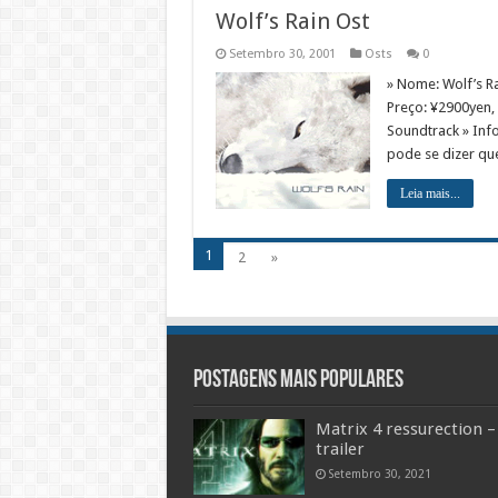
Wolf’s Rain Ost
Setembro 30, 2001
Osts
0
» Nome: Wolf’s Ra
Preço: ¥2900yen, 
Soundtrack » Inf
pode se dizer qu
Leia mais...
1
2
»
Postagens mais populares
Matrix 4 ressurection –
trailer
Setembro 30, 2021