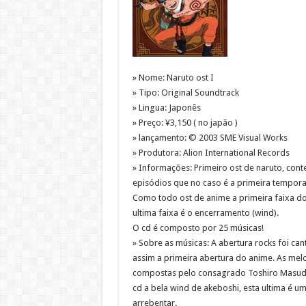
» Nome: Naruto ost I
» Tipo: Original Soundtrack
» Lingua: Japonês
» Preço: ¥3,150 ( no japão )
» lançamento: © 2003 SME Visual Works
» Produtora: Alion International Records
» Informações: Primeiro ost de naruto, con
episódios que no caso é a primeira tempora
Como todo ost de anime a primeira faixa do
ultima faixa é o encerramento (wind).
O cd é composto por 25 músicas!
» Sobre as músicas: A abertura rocks foi c
assim a primeira abertura do anime. As mel
compostas pelo consagrado Toshiro Masuda q
cd a bela wind de akeboshi, esta ultima é 
arrebentar.