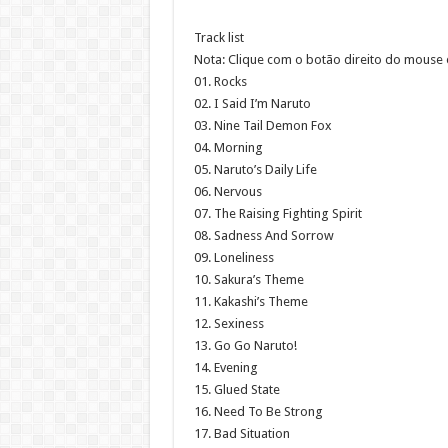
Track list
Nota: Clique com o botão direito do mouse 
01. Rocks
02. I Said I’m Naruto
03. Nine Tail Demon Fox
04. Morning
05. Naruto’s Daily Life
06. Nervous
07. The Raising Fighting Spirit
08. Sadness And Sorrow
09. Loneliness
10. Sakura’s Theme
11. Kakashi’s Theme
12. Sexiness
13. Go Go Naruto!
14. Evening
15. Glued State
16. Need To Be Strong
17. Bad Situation