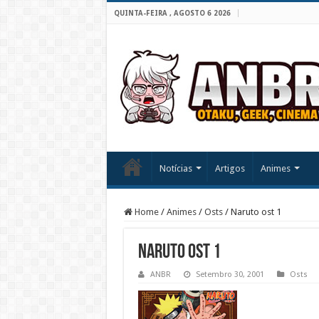
QUINTA-FEIRA , AGOSTO 6 2026
Notícias
Artigos
Animes
Home
/
Animes
/
Osts
/
Naruto ost 1
Naruto ost 1
ANBR
Setembro 30, 2001
Osts