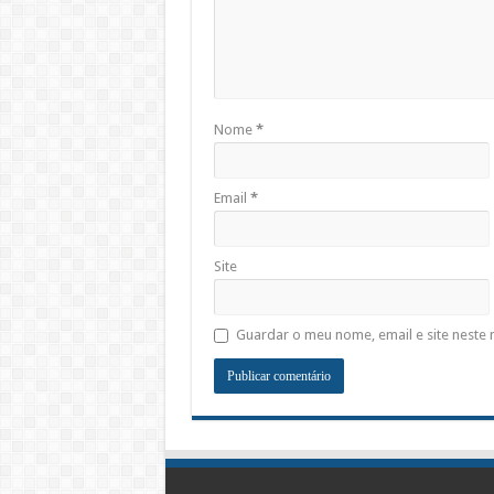
Nome
*
Email
*
Site
Guardar o meu nome, email e site neste