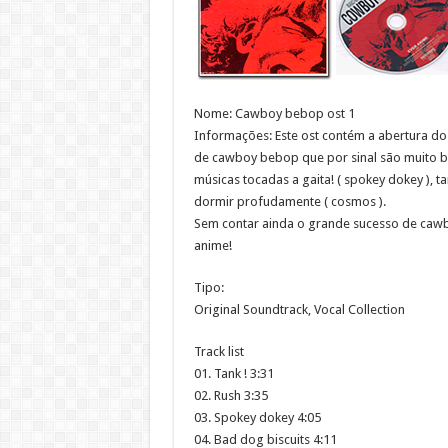
Nome: Cawboy bebop ost 1
Informações: Este ost contém a abertura do 
de cawboy bebop que por sinal são muito be
músicas tocadas a gaita! ( spokey dokey ), 
dormir profudamente ( cosmos ).
Sem contar ainda o grande sucesso de cawb
anime!
Tipo:
Original Soundtrack, Vocal Collection
Track list
01. Tank ! 3:31
02. Rush 3:35
03. Spokey dokey 4:05
04. Bad dog biscuits 4:11