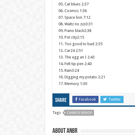
05. Cat blues 2:37
06. Cosmos 1:36
07. Space lion 7:12
08. Waltz no zizi3:31
09. Piano black2:38
10. Pot city2:15
11. Too good to bad 2:35
12. Car24 2:51
13. The egg an I 2:43
14. Felt tip pen 2:40
15. Rain3:24
16. Digging my potato 2:21
17. Memory 1:30
Facebook
Twitter
Share
Tags
CAWBOY BEBOP
About ANBR