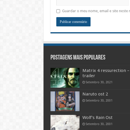
Guardar o meu nome, email e site neste
Postagens mais populares
Matrix 4 ressurection –
trailer
Setembro 30, 2021
Naruto ost 2
Setembro 30, 2001
Wolf’s Rain Ost
Setembro 30, 2001