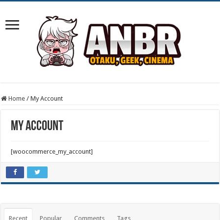
Home
/
My Account
My Account
[woocommerce_my_account]
Recent
Popular
Comments
Tags