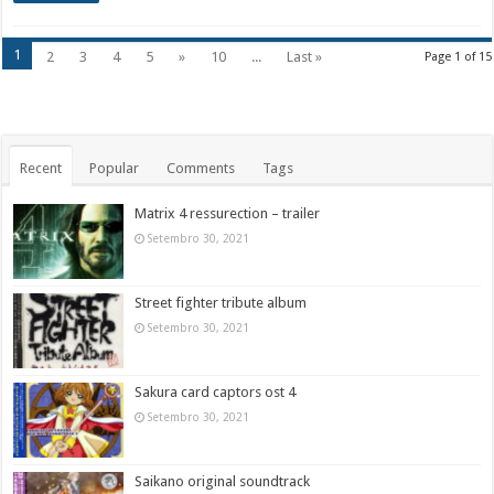
1
2
3
4
5
»
10
...
Last »
Page 1 of 15
Recent
Popular
Comments
Tags
Matrix 4 ressurection – trailer
Setembro 30, 2021
Street fighter tribute album
Setembro 30, 2021
Sakura card captors ost 4
Setembro 30, 2021
Saikano original soundtrack