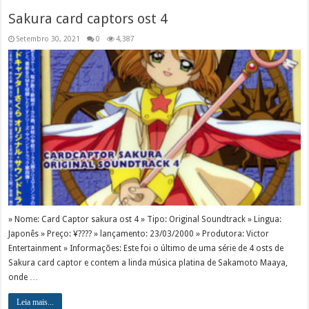
Sakura card captors ost 4
Setembro 30, 2021
0
4,387
» Nome: Card Captor sakura ost 4 » Tipo: Original Soundtrack » Lingua:
Japonês » Preço: ¥???? » lançamento: 23/03/2000 » Produtora: Victor
Entertainment » Informações: Este foi o último de uma série de 4 osts de
Sakura card captor e contem a linda música platina de Sakamoto Maaya,
onde …
Leia mais...