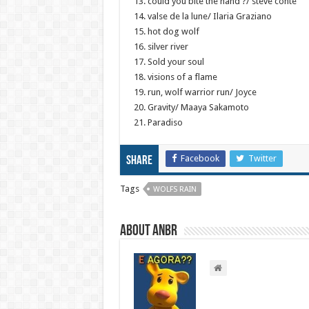
13. could you bite the hand ?/ steve conte
14. valse de la lune/ Ilaria Graziano
15. hot dog wolf
16. silver river
17. Sold your soul
18. visions of a flame
19. run, wolf warrior run/ Joyce
20. Gravity/ Maaya Sakamoto
21. Paradiso
Facebook
Twitter
Share
Tags
WOLFS RAIN
About ANBR