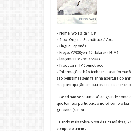
» Nome: Wolf’s Rain Ost
» Tipo: Original Soundtrack / Vocal
» Lingua: Japonês
» Preço: ¥2900yen, 12 dólares ( EUA )
» lançamento: 29/03/2003
» Produtora: TV Soundtrack
» Informações: Não tenho muitas informaçõe
são belíssimas sem falar na abertura do an
sua participação em outros cds de animes c
Esse cd não se resume só ao grande nome de
que tem sua participação no cd como o letris
graziano (cantora) .
Falando mais sobre o ost das 21 músicas, 7 
compõe o anime.