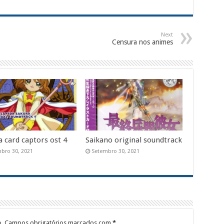
Next
Censura nos animes
a card captors ost 4
Saikano original soundtrack
bro 30, 2021
Setembro 30, 2021
.
Campos obrigatórios marcados com
*