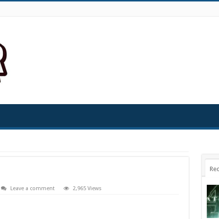
Rec
Leave a comment
2,965 Views