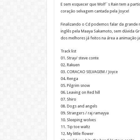
E sem esquecer que Wolf´s Rain tem a partic
coração selvagem cantada pela Joyce!
Finalizando o Cd podemos falar da grande 
inglês pela Maaya Sakamoto, sem dúvida Gra
dos melhores já feitos na área a animação 
Track list
01. Stray/ steve conte
02. Rakuen
03. CORACAO SELVAGEM / Joyce
04. Renga
05. Pilgrim snow
06. Leaving on Red hill
07. Shiro
08. Dogs and angels
09. Strangers / raj ramayya
10. Sleeping wolves
11. Tip toe waltz
12. My little flower